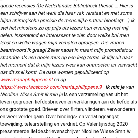
goede recensies (De Nederlandse Bibliotheek Dienst: … Hier is
een schrijver aan het werk die haar vak verstaat en met soms
bijna chirurgische precisie de menselijke natuur blootlegt …) ik
stel het minstens zo op prijs als lézers hun ervaring met mij
delen. Inspirerend en interessant te zien door welke bril men
leest en welke vragen mijn verhalen oproepen. Die vragen
beantwoord ik graag! Zeker nadat in maart mijn promotietour
strandde als een dooie mus op een leeg terras. Ik kijk uit naar
het moment dat ik mijn lezers weer kan ontmoeten en verwacht
dat dit snel komt. De data worden gepubliceerd op
www.mariaphilippens.nl
en op
https://www.facebook.com/maria.philippens.9
Ik min je
van
Nicoline Wisse Smit
Ik min je
is een verzameling van uit het
leven gegrepen liefdesbrieven en verklaringen aan de liefde als
ons grootste goed. Brieven over flirten, vlinderen, verwonderen
en weer verder gaan. Over bindings- en verlatingsangst,
toewijding, teleurstelling en verdriet. Op Valentijnsdag 2020
presenteerde liefdesbrievenschrijver Nicoline Wisse Smit
Ik