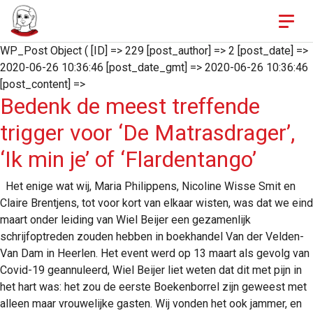
Skip to content
WP_Post Object ( [ID] => 229 [post_author] => 2 [post_date] =>
2020-06-26 10:36:46 [post_date_gmt] => 2020-06-26 10:36:46
[post_content] =>
Bedenk de meest treffende
trigger voor ‘De Matrasdrager’,
‘Ik min je’ of ‘Flardentango’
Het enige wat wij, Maria Philippens, Nicoline Wisse Smit en
Claire Brentjens, tot voor kort van elkaar wisten, was dat we eind
maart onder leiding van Wiel Beijer een gezamenlijk
schrijfoptreden zouden hebben in boekhandel Van der Velden-
Van Dam in Heerlen. Het event werd op 13 maart als gevolg van
Covid-19 geannuleerd, Wiel Beijer liet weten dat dit met pijn in
het hart was: het zou de eerste Boekenborrel zijn geweest met
alleen maar vrouwelijke gasten. Wij vonden het ook jammer, en