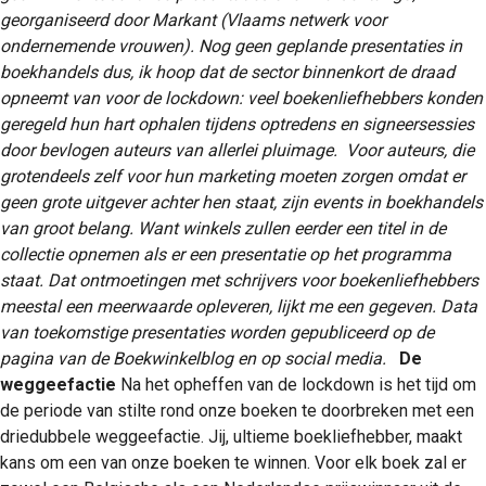
georganiseerd door Markant (Vlaams netwerk voor
ondernemende vrouwen). Nog geen geplande presentaties in
boekhandels dus, ik hoop dat de sector binnenkort de draad
opneemt van voor de lockdown: veel boekenliefhebbers konden
geregeld hun hart ophalen tijdens optredens en signeersessies
door bevlogen auteurs van allerlei pluimage.
Voor auteurs, die
grotendeels zelf voor hun marketing moeten zorgen omdat er
geen grote uitgever achter hen staat, zijn events in boekhandels
van groot belang. Want winkels zullen eerder een titel in de
collectie opnemen als er een presentatie op het programma
staat. Dat ontmoetingen met schrijvers voor boekenliefhebbers
meestal een meerwaarde opleveren, lijkt me een gegeven.
Data
van toekomstige presentaties worden gepubliceerd op de
pagina van de Boekwinkelblog en op social media.
De
weggeefactie
Na het opheffen van de lockdown is het tijd om
de periode van stilte rond onze boeken te doorbreken met een
driedubbele weggeefactie. Jij, ultieme boekliefhebber, maakt
kans om een van onze boeken te winnen. Voor elk boek zal er