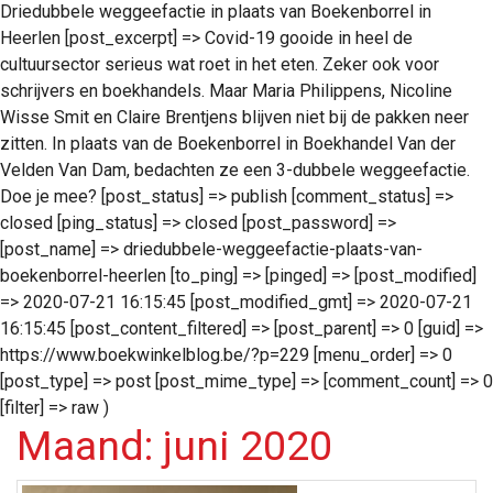
Driedubbele weggeefactie in plaats van Boekenborrel in
Heerlen [post_excerpt] => Covid-19 gooide in heel de
cultuursector serieus wat roet in het eten. Zeker ook voor
schrijvers en boekhandels. Maar Maria Philippens, Nicoline
Wisse Smit en Claire Brentjens blijven niet bij de pakken neer
zitten. In plaats van de Boekenborrel in Boekhandel Van der
Velden Van Dam, bedachten ze een 3-dubbele weggeefactie.
Doe je mee? [post_status] => publish [comment_status] =>
closed [ping_status] => closed [post_password] =>
[post_name] => driedubbele-weggeefactie-plaats-van-
boekenborrel-heerlen [to_ping] => [pinged] => [post_modified]
=> 2020-07-21 16:15:45 [post_modified_gmt] => 2020-07-21
16:15:45 [post_content_filtered] => [post_parent] => 0 [guid] =>
https://www.boekwinkelblog.be/?p=229 [menu_order] => 0
[post_type] => post [post_mime_type] => [comment_count] => 0
[filter] => raw )
Maand:
juni 2020