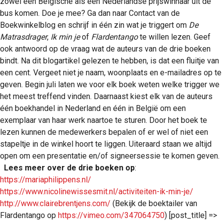
zowel een Belgische als een Nederlandse prijswinnaar uit de
bus komen. Doe je mee? Ga dan naar Contact van de
Boekwinkelblog en schrijf in één zin wat je triggert om
De
Matrasdrager
,
Ik min je
of
Flardentango
te willen lezen. Geef
ook antwoord op de vraag wat de auteurs van de drie boeken
bindt. Na dit blogartikel gelezen te hebben, is dat een fluitje van
een cent. Vergeet niet je naam, woonplaats en e-mailadres op te
geven. Begin juli laten we voor elk boek weten welke trigger we
het meest treffend vinden. Daarnaast kiest elk van de auteurs
één boekhandel in Nederland en één in België om een
exemplaar van haar werk naartoe te sturen. Door het boek te
lezen kunnen de medewerkers bepalen of er wel of niet een
stapeltje in de winkel hoort te liggen. Uiteraard staan we altijd
open om een presentatie en/of signeersessie te komen geven.
Lees meer over de drie boeken op
:
https://mariaphilippens.nl/
https://www.nicolinewissesmit.nl/activiteiten-ik-min-je/
http://www.clairebrentjens.com/
(Bekijk de boektailer van
Flardentango op
https://vimeo.com/347064750
) [post_title] =>