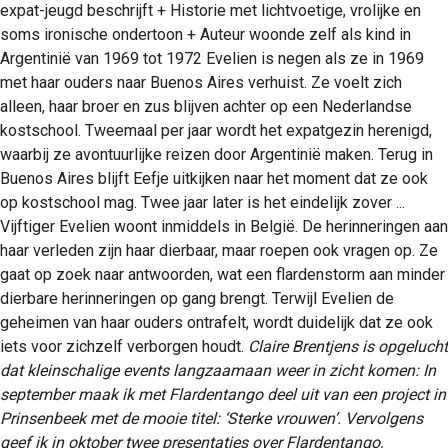
expat-jeugd beschrijft + Historie met lichtvoetige, vrolijke en
soms ironische ondertoon + Auteur woonde zelf als kind in
Argentinië van 1969 tot 1972 Evelien is negen als ze in 1969
met haar ouders naar Buenos Aires verhuist. Ze voelt zich
alleen, haar broer en zus blijven achter op een Nederlandse
kostschool. Tweemaal per jaar wordt het expatgezin herenigd,
waarbij ze avontuurlijke reizen door Argentinië maken. Terug in
Buenos Aires blijft Eefje uitkijken naar het moment dat ze ook
op kostschool mag. Twee jaar later is het eindelijk zover ...
Vijftiger Evelien woont inmiddels in België. De herinneringen aan
haar verleden zijn haar dierbaar, maar roepen ook vragen op. Ze
gaat op zoek naar antwoorden, wat een flardenstorm aan minder
dierbare herinneringen op gang brengt. Terwijl Evelien de
geheimen van haar ouders ontrafelt, wordt duidelijk dat ze ook
iets voor zichzelf verborgen houdt.
Claire Brentjens is opgelucht
dat kleinschalige events langzaamaan weer in zicht komen:
In
september maak ik met Flardentango deel uit van een project in
Prinsenbeek met de mooie titel: ‘Sterke vrouwen’. Vervolgens
geef ik in oktober twee presentaties over Flardentango,