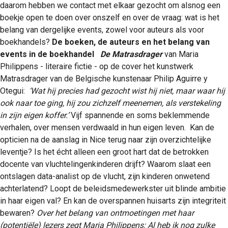
daarom hebben we contact met elkaar gezocht om alsnog een
boekje open te doen over onszelf en over de vraag: wat is het
belang van dergelijke events, zowel voor auteurs als voor
boekhandels?
De boeken, de auteurs en het belang van
events in de boekhandel
De Matrasdrager
van Maria
Philippens - literaire fictie - op de cover het kunstwerk
Matrasdrager van de Belgische kunstenaar Philip Aguirre y
Otegui:
‘Wat hij precies had gezocht wist hij niet,
maar waar hij
ook naar toe ging,
hij zou zichzelf meenemen,
als verstekeling
in zijn eigen koffer.’
Vijf spannende en soms beklemmende
verhalen, over mensen verdwaald in hun eigen leven. Kan de
opticien na de aanslag in Nice terug naar zijn overzichtelijke
leventje? Is het écht alleen een groot hart dat de betrokken
docente van vluchtelingenkinderen drijft? Waarom slaat een
ontslagen data-analist op de vlucht, zijn kinderen onwetend
achterlatend? Loopt de beleidsmedewerkster uit blinde ambitie
in haar eigen val? En kan de overspannen huisarts zijn integriteit
bewaren?
Over het belang van ontmoetingen met haar
(potentiële) lezers zegt Maria Philippens:
Al heb ik nog zulke