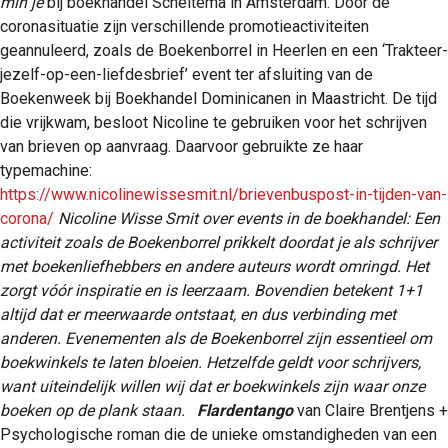
min je
bij boekhandel Scheltema in Amsterdam. Door de
coronasituatie zijn verschillende promotieactiviteiten
geannuleerd, zoals de Boekenborrel in Heerlen en een ‘Trakteer-
jezelf-op-een-liefdesbrief’ event ter afsluiting van de
Boekenweek bij Boekhandel Dominicanen in Maastricht. De tijd
die vrijkwam, besloot Nicoline te gebruiken voor het schrijven
van brieven op aanvraag. Daarvoor gebruikte ze haar
typemachine:
https://www.nicolinewissesmit.nl/brievenbuspost-in-tijden-van-
corona/
Nicoline Wisse Smit over events in de boekhandel:
Een
activiteit zoals de Boekenborrel prikkelt doordat je als schrijver
met boekenliefhebbers en andere auteurs wordt omringd. Het
zorgt vóór inspiratie en is leerzaam. Bovendien betekent 1+1
altijd dat er meerwaarde ontstaat, en dus verbinding met
anderen.
Evenementen als de Boekenborrel zijn essentieel om
boekwinkels te laten bloeien. Hetzelfde geldt voor schrijvers,
want uiteindelijk willen wij dat er boekwinkels zijn waar onze
boeken op de plank staan.
Flardentango
van Claire Brentjens +
Psychologische roman die de unieke omstandigheden van een